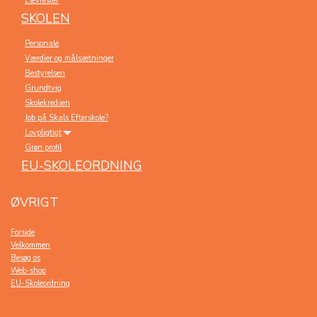
Elevfester
SKOLEN
Personale
Værdier og målsætninger
Bestyrelsen
Grundtvig
Skolekredsen
Job på Skals Efterskole?
Lovpligtigt
Grøn profil
EU-SKOLEORDNING
ØVRIGT
Forside
Velkommen
Besøg os
Web-shop
EU-Skoleordning