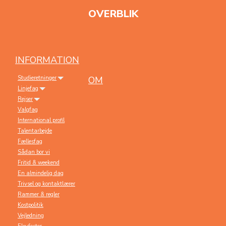
OVERBLIK
INFORMATION
Studieretninger
OM
Linjefag
Rejser
Valgfag
International profil
Talentarbejde
Fællesfag
Sådan bor vi
Fritid & weekend
En almindelig dag
Trivsel og kontaktlærer
Rammer & regler
Kostpolitik
Vejledning