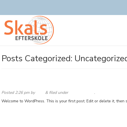
Posts Categorized:
Uncategorize
Hello world!
Posted
2:26 pm
by
Alex
&
filed under
Uncategorized
.
Welcome to WordPress. This is your first post. Edit or delete it, then s