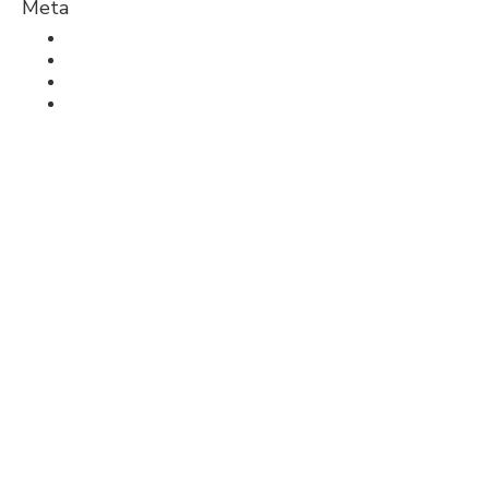
Meta
Log ind
Indlægsfeed
Kommentarfeed
WordPress.org