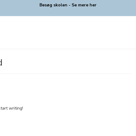
Besøg skolen - Se mere her
d
tart writing!