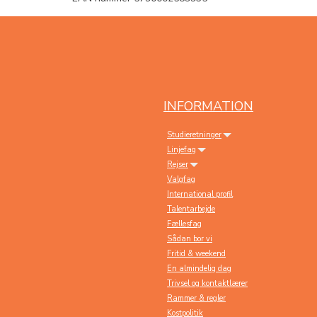
INFORMATION
Studieretninger
Linjefag
Rejser
Valgfag
International profil
Talentarbejde
Fællesfag
Sådan bor vi
Fritid & weekend
En almindelig dag
Trivsel og kontaktlærer
Rammer & regler
Kostpolitik