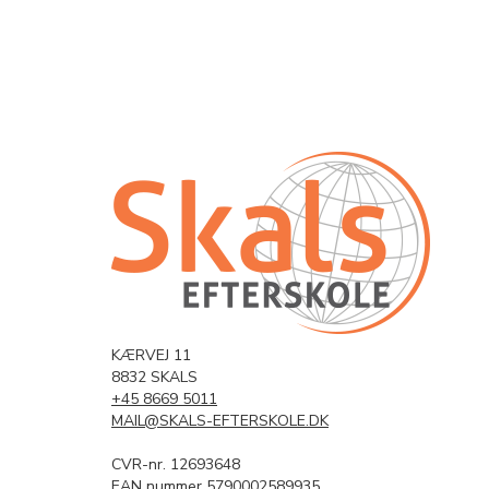
KÆRVEJ 11
8832 SKALS
+45 8669 5011
MAIL@SKALS-EFTERSKOLE.DK
CVR-nr. 12693648
EAN nummer 5790002589935