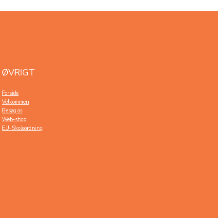
ØVRIGT
Forside
Velkommen
Besøg os
Web-shop
EU-Skoleordning