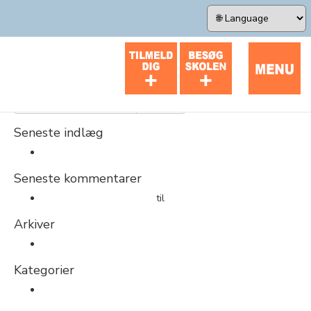
×
Search
Seneste indlæg
Hello world!
Seneste kommentarer
A WordPress Commenter
til
Hello world!
Arkiver
september 2018
Kategorier
Uncategorized